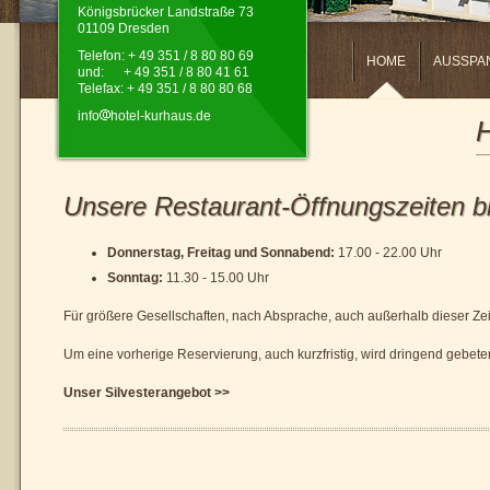
Königsbrücker Landstraße 73
01109 Dresden
Telefon: + 49 351 / 8 80 80 69
HOME
AUSSPA
und: + 49 351 / 8 80 41 61
Telefax: + 49 351 / 8 80 80 68
info
hotel-kurhaus.de
H
Unsere Restaurant-Öffnungszeiten bi
Donnerstag, Freitag und Sonnabend:
17.00 - 22.00 Uhr
Sonntag:
11.30 - 15.00 Uhr
Für größere Gesellschaften, nach Absprache, auch außerhalb dieser Zei
Um eine vorherige Reservierung, auch kurzfristig, wird dringend gebete
Unser Silvesterangebot >>